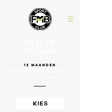
3dagen
ZELF
TRAINEN
12 MAANDEN
3dagen ZELF TRAINEN
€40,50
Per MAAND
3 dagen per week zelf
trainen in de FMB Gym.