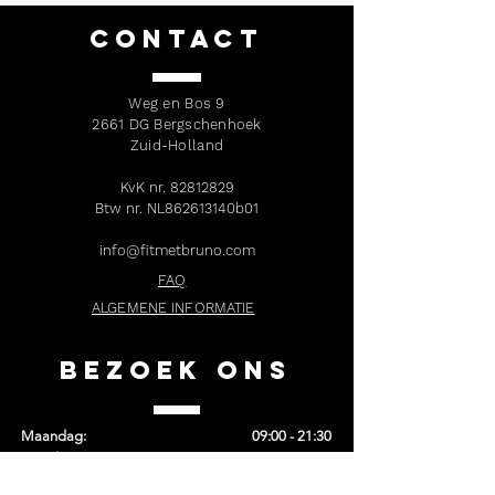
CONTACT
Weg en Bos 9
2661 DG Bergschenhoek
Zuid-Holland
KvK nr.
82812829
Btw nr. NL862613140b01
info@fitmetbruno.com
FAQ
ALGEMENE INFORMATIE
bezoek ons
Maandag:
09:00 - 21:30
Dinsdag :
08:00 - 21:30
Woensdag:
07:00 - 21:30