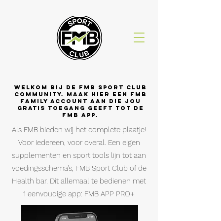
Welkom bij de FMB SPORT CLUB
COMMUNITY. Maak hier een FMB
FAMILY account aan die jou
gratis toegang geeft tot de
FMB APP.
​Als FMB bieden wij het complete plaatje!
Voor iedereen, voor overal. Een eigen
supplementen en sport tools lijn tot aan
voedingsschema's, FMB Sport Club of de
Health bar. Dit allemaal te bedienen met
1 eenvoudige app:
FMB APP PRO+