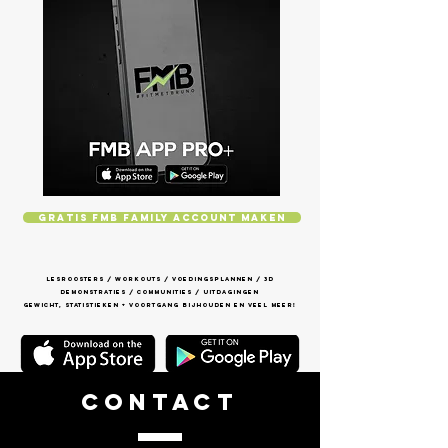
GRATIS FMB FAMILY ACCOUNT MAKEN
Lesroosters / Workouts / voedingsplannen / 3d
demonstraties / communities / uitdagingen
gewicht, statistieken + voortgang bijhouden en veel meer!
CONTACT