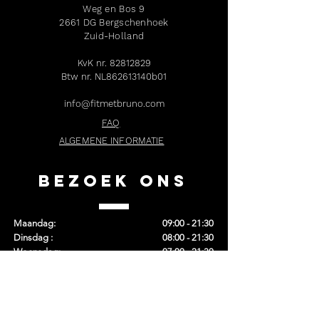
Weg en Bos 9
2661 DG Bergschenhoek
Zuid-Holland
KvK nr.
82812829
Btw nr. NL862613140b01
info@fitmetbruno.com
FAQ
ALGEMENE INFORMATIE
bezoek ons
Maandag:
09:00 - 21:30
Dinsdag :
08:00 - 21:30
Woensdag:
07:00 - 21:30
Donderdag:
08:00 - 21:30
Vrijdag:
09:00 - 17.00
Zaterdag:
10:00 - 12:00
Zondag:
10:00 - 12:00